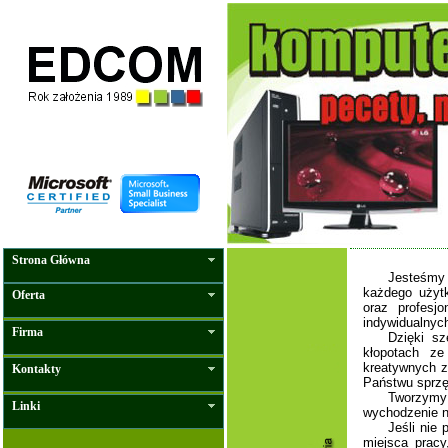
Strona Główna
Jesteśmy
każdego użyt
Oferta
oraz profesj
indywidualnych
Firma
Dzięki sz
kłopotach z
kreatywnych z
Kontakty
Państwu sprzę
Tworzymy 
Linki
wychodzenie 
Jeśli nie
miejsca pracy